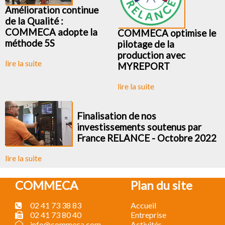
Amélioration continue
de la Qualité :
COMMECA adopte la
COMMECA optimise le
méthode 5S
pilotage de la
production avec
lire la suite
MYREPORT
lire la suite
Finalisation de nos
investissements soutenus par
France RELANCE - Octobre 2022
lire la suite
COMMECA
Plan du site
02 41 73 38 83
Accueil
02 41 73 80 40
Entreprise
info@commeca.com
Activités